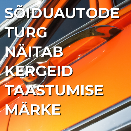
SÕIDUAUTODE
TURG
NÄITAB
KERGEID
TAASTUMISE
MÄRKE