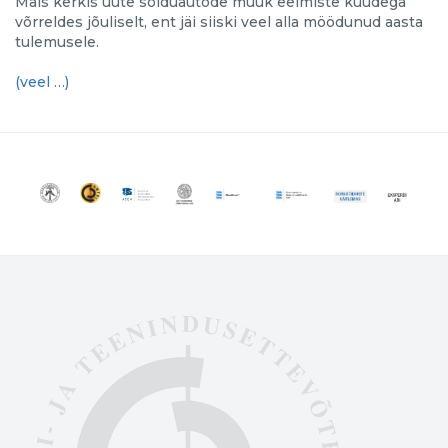
Mais kerkis uute sõiduautode müük eelmiste kuudega
võrreldes jõuliselt, ent jäi siiski veel alla möödunud aasta
tulemusele.
(veel …)