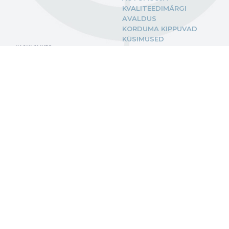
KVALITEEDIMÄRGI
AVALDUS
KORDUMA KIPPUVAD
KÜSIMUSED
KASULIK INFO
ELEKTRIAUTODE
OSTUTOETUS
BIOKOMPONENDIGA
KÜTUS E10
SEADUSED
JUHENDID
EKSPERDID
+372 56 54 234
amtel@amtel.ee
Pärnu mnt 232/1
Tallinn 11314