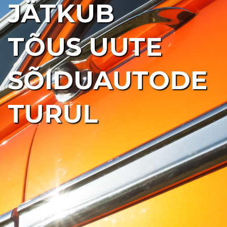
JÄTKUB
TÕUS UUTE
SÕIDUAUTODE
TURUL