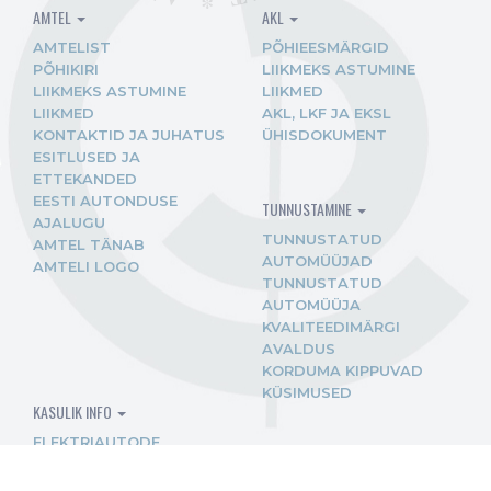
AMTEL
AKL
AMTELIST
PÕHIEESMÄRGID
PÕHIKIRI
LIIKMEKS ASTUMINE
LIIKMEKS ASTUMINE
LIIKMED
LIIKMED
AKL, LKF JA EKSL
KONTAKTID JA JUHATUS
ÜHISDOKUMENT
ESITLUSED JA
ETTEKANDED
EESTI AUTONDUSE
TUNNUSTAMINE
AJALUGU
TUNNUSTATUD
AMTEL TÄNAB
AUTOMÜÜJAD
AMTELI LOGO
TUNNUSTATUD
AUTOMÜÜJA
KVALITEEDIMÄRGI
AVALDUS
KORDUMA KIPPUVAD
KÜSIMUSED
KASULIK INFO
ELEKTRIAUTODE
OSTUTOETUS
BIOKOMPONENDIGA