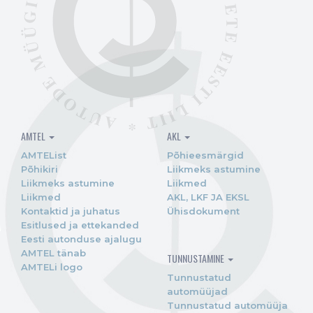
AMTEL
AKL
AMTEList
Põhieesmärgid
Põhikiri
Liikmeks astumine
Liikmeks astumine
Liikmed
Liikmed
AKL, LKF JA EKSL
Kontaktid ja juhatus
Ühisdokument
Esitlused ja ettekanded
Eesti autonduse ajalugu
AMTEL tänab
TUNNUSTAMINE
AMTELi logo
Tunnustatud
automüüjad
Tunnustatud automüüja