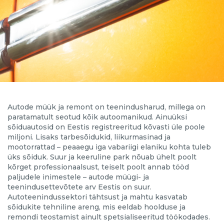
Autode müük ja remont on teenindusharud, millega on
paratamatult seotud kõik autoomanikud. Ainuüksi
sõiduautosid on Eestis registreeritud kõvasti üle poole
miljoni. Lisaks tarbesõidukid, liikurmasinad ja
mootorrattad – peaaegu iga vabariigi elaniku kohta tuleb
üks sõiduk. Suur ja keeruline park nõuab ühelt poolt
kõrget professionaalsust, teiselt poolt annab tööd
paljudele inimestele – autode müügi- ja
teenindusettevõtete arv Eestis on suur.
Autoteenindussektori tähtsust ja mahtu kasvatab
sõidukite tehniline areng, mis eeldab hoolduse ja
remondi teostamist ainult spetsialiseeritud töökodades.