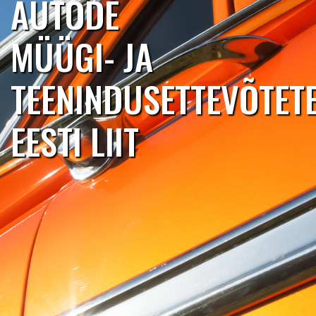
AUTODE
MÜÜGI- JA
TEENINDUSETTEVÕTET
EESTI LIIT