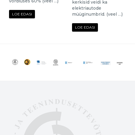
võrdluses 60% (veel …)
kerkisid veidi ka
elektriautode
müüginumbrid. (veel …)
LOE EDASI
LOE EDASI