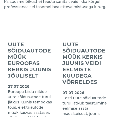
Ka südamelõikust ei teosta sanitar, vaid ikka kõrgel
professionaalsel tasemel hea ettevalmistusega kirurg.
UUTE
UUTE
SÕIDUAUTODE
SÕIDUAUTODE
MÜÜK
MÜÜK KERKIS
EUROOPAS
JUUNIS VEIDI
KERKIS JUUNIS
EELMISTE
JÕULISELT
KUUDEGA
VÕRRELDES
27.07.2026
Euroopa Liidu riikide
07.07.2026
uute sõiduautode turul
Eesti uute sõiduautode
jätkus juunis tempokas
turul jätkub taastumine
tõus, elektriautode
eelmise aasta
müük kasvas aastases
madalseisust, juunis