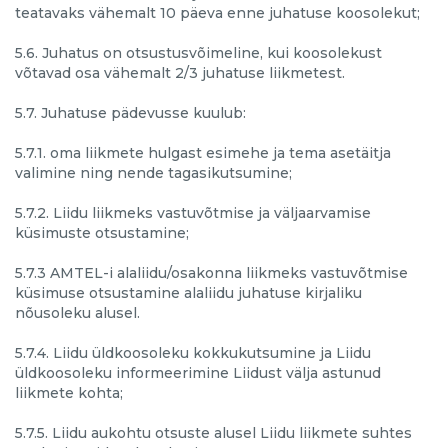
teatavaks vähemalt 10 päeva enne juhatuse koosolekut;
5.6. Juhatus on otsustusvõimeline, kui koosolekust
võtavad osa vähemalt 2/3 juhatuse liikmetest.
5.7. Juhatuse pädevusse kuulub:
5.7.1. oma liikmete hulgast esimehe ja tema asetäitja
valimine ning nende tagasikutsumine;
5.7.2. Liidu liikmeks vastuvõtmise ja väljaarvamise
küsimuste otsustamine;
5.7.3 AMTEL-i alaliidu/osakonna liikmeks vastuvõtmise
küsimuse otsustamine alaliidu juhatuse kirjaliku
nõusoleku alusel.
5.7.4. Liidu üldkoosoleku kokkukutsumine ja Liidu
üldkoosoleku informeerimine Liidust välja astunud
liikmete kohta;
5.7.5. Liidu aukohtu otsuste alusel Liidu liikmete suhtes