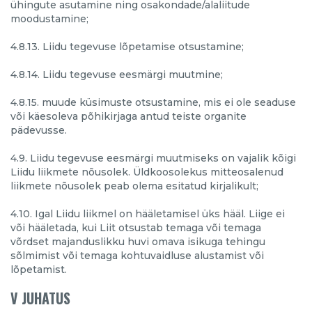
ühingute asutamine ning osakondade/alaliitude
moodustamine;
4.8.13. Liidu tegevuse lõpetamise otsustamine;
4.8.14. Liidu tegevuse eesmärgi muutmine;
4.8.15. muude küsimuste otsustamine, mis ei ole seaduse
või käesoleva põhikirjaga antud teiste organite
pädevusse.
4.9. Liidu tegevuse eesmärgi muutmiseks on vajalik kõigi
Liidu liikmete nõusolek. Üldkoosolekus mitteosalenud
liikmete nõusolek peab olema esitatud kirjalikult;
4.10. Igal Liidu liikmel on hääletamisel üks hääl. Liige ei
või hääletada, kui Liit otsustab temaga või temaga
võrdset majanduslikku huvi omava isikuga tehingu
sõlmimist või temaga kohtuvaidluse alustamist või
lõpetamist.
V JUHATUS