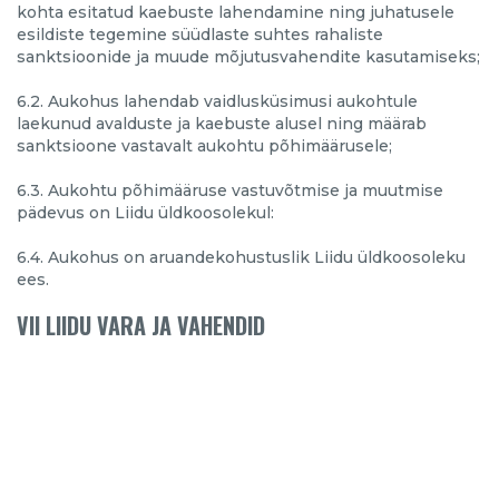
kohta esitatud kaebuste lahendamine ning juhatusele
esildiste tegemine süüdlaste suhtes rahaliste
sanktsioonide ja muude mõjutusvahendite kasutamiseks;
6.2. Aukohus lahendab vaidlusküsimusi aukohtule
laekunud avalduste ja kaebuste alusel ning määrab
sanktsioone vastavalt aukohtu põhimäärusele;
6.3. Aukohtu põhimääruse vastuvõtmise ja muutmise
pädevus on Liidu üldkoosolekul:
6.4. Aukohus on aruandekohustuslik Liidu üldkoosoleku
ees.
VII LIIDU VARA JA VAHENDID
7.1. Liidu rahalised vahendid moodustuvad
liikmemaksudest, annetustest, majandustegevusest
laekunud summadest ning muudest laekumistest;
7.2. Liidu vahendid ja vara kuuluvad Liidule ja neid
kasutatakse ning kasutatakse Liidu põhikirjaliste