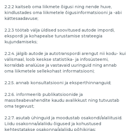
2.2.2 kaitseb oma liikmete õigusi ning nende huve,
kindlustades oma liikmetele õigusinformatsiooni ja -abi
kättesaadavuse;
2.2.3 töötab välja üldised soovitused autode impordi,
ekspordi ja kohapealse turustamise strateegia
kujundamiseks;
2.2.4. jälgib autode ja autotranspordi arengut nii kodu- kui
välismaal, loob keskse statistika- ja infosüsteemi,
korraldab analüüse ja vastavaid uuringuid ning annab
oma liikmetele sellekohast informatsiooni;
2.2.5. annab konsultatsiooni ja eksperthinnanguid;
2.2.6. informeerib publikatsioonide ja
massiteabevahendite kaudu avalikkust ning tutvustab
oma tegevust;
2.2.7. asutab ühinguid ja moodustab osakondi/alaliitusid.
Liidu osakonna/alaliidu õigused ja kohustused
kehtestatakse osakonna/alaliidu põhikirjas;