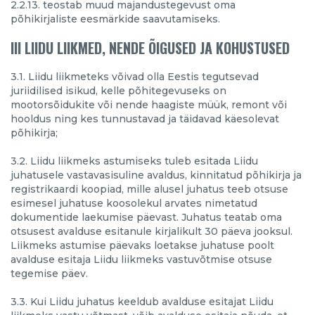
2.2.13. teostab muud majandustegevust oma
põhikirjaliste eesmärkide saavutamiseks.
III LIIDU LIIKMED, NENDE ÕIGUSED JA KOHUSTUSED
3.1. Liidu liikmeteks võivad olla Eestis tegutsevad
juriidilised isikud, kelle põhitegevuseks on
mootorsõidukite või nende haagiste müük, remont või
hooldus ning kes tunnustavad ja täidavad käesolevat
põhikirja;
3.2. Liidu liikmeks astumiseks tuleb esitada Liidu
juhatusele vastavasisuline avaldus, kinnitatud põhikirja ja
registrikaardi koopiad, mille alusel juhatus teeb otsuse
esimesel juhatuse koosolekul arvates nimetatud
dokumentide laekumise päevast. Juhatus teatab oma
otsusest avalduse esitanule kirjalikult 30 päeva jooksul.
Liikmeks astumise päevaks loetakse juhatuse poolt
avalduse esitaja Liidu liikmeks vastuvõtmise otsuse
tegemise päev.
3.3. Kui Liidu juhatus keeldub avalduse esitajat Liidu