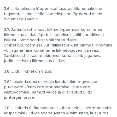
3.6. Liikmelisuse lõppemisel tasutud liikmemakse ei
tagastata. Isikul, kelle liikmelisus on lõppenud ei ole
õigust Liidu varale;
3.7. Juriidilisest isikust liikme lõppemise korral tema
liikmelisus Liidus lõpeb. Liikmelisus säilib juriidilisest
isikust liikme seaduses sätestatud viisil
ümberkujundamisel. Juriidilisest isikust liikme ühinemise
või jagunemise korral tema liikmeõigused lõpevad.
Juriidilisest isikust eraldumise korral säilib jaguneva
juriidilise isiku liikmelisus Liidus;
3.8. Liidu liikmel on õigus:
3.8.1. osaleda oma esindaja kaudu Liidu tegevusse
puutuvate küsimuste lahendamisel ja otsuste
vastuvõtmisel, samuti valida ja olla valitud Liidu
juhtorganitesse;
3.8.2. esitada üldkoosolekule, juhatusele ja sekretariaadile
arupärimisi Liiduga seonduvates küsimustes, kusjuures