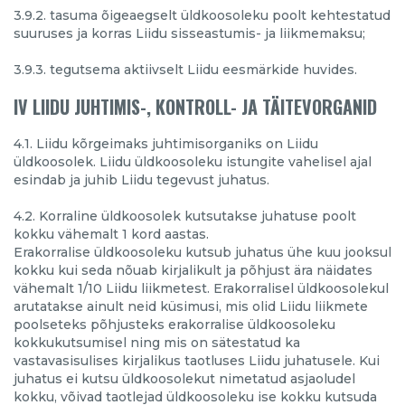
3.9.2. tasuma õigeaegselt üldkoosoleku poolt kehtestatud
suuruses ja korras Liidu sisseastumis- ja liikmemaksu;
3.9.3. tegutsema aktiivselt Liidu eesmärkide huvides.
IV LIIDU JUHTIMIS-, KONTROLL- JA TÄITEVORGANID
4.1. Liidu kõrgeimaks juhtimisorganiks on Liidu
üldkoosolek. Liidu üldkoosoleku istungite vahelisel ajal
esindab ja juhib Liidu tegevust juhatus.
4.2. Korraline üldkoosolek kutsutakse juhatuse poolt
kokku vähemalt 1 kord aastas.
Erakorralise üldkoosoleku kutsub juhatus ühe kuu jooksul
kokku kui seda nõuab kirjalikult ja põhjust ära näidates
vähemalt 1/10 Liidu liikmetest. Erakorralisel üldkoosolekul
arutatakse ainult neid küsimusi, mis olid Liidu liikmete
poolseteks põhjusteks erakorralise üldkoosoleku
kokkukutsumisel ning mis on sätestatud ka
vastavasisulises kirjalikus taotluses Liidu juhatusele. Kui
juhatus ei kutsu üldkoosolekut nimetatud asjaoludel
kokku, võivad taotlejad üldkoosoleku ise kokku kutsuda