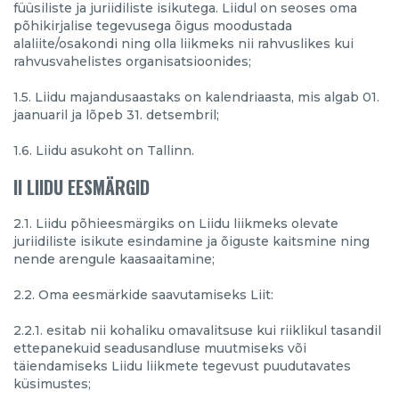
füüsiliste ja juriidiliste isikutega. Liidul on seoses oma
põhikirjalise tegevusega õigus moodustada
alaliite/osakondi ning olla liikmeks nii rahvuslikes kui
rahvusvahelistes organisatsioonides;
1.5. Liidu majandusaastaks on kalendriaasta, mis algab 01.
jaanuaril ja lõpeb 31. detsembril;
1.6. Liidu asukoht on Tallinn.
II LIIDU EESMÄRGID
2.1. Liidu põhieesmärgiks on Liidu liikmeks olevate
juriidiliste isikute esindamine ja õiguste kaitsmine ning
nende arengule kaasaaitamine;
2.2. Oma eesmärkide saavutamiseks Liit:
2.2.1. esitab nii kohaliku omavalitsuse kui riiklikul tasandil
ettepanekuid seadusandluse muutmiseks või
täiendamiseks Liidu liikmete tegevust puudutavates
küsimustes;