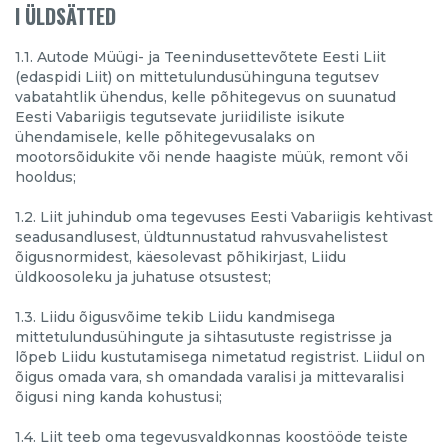
I ÜLDSÄTTED
1.1. Autode Müügi- ja Teenindusettevõtete Eesti Liit
(edaspidi Liit) on mittetulundusühinguna tegutsev
vabatahtlik ühendus, kelle põhitegevus on suunatud
Eesti Vabariigis tegutsevate juriidiliste isikute
ühendamisele, kelle põhitegevusalaks on
mootorsõidukite või nende haagiste müük, remont või
hooldus;
1.2. Liit juhindub oma tegevuses Eesti Vabariigis kehtivast
seadusandlusest, üldtunnustatud rahvusvahelistest
õigusnormidest, käesolevast põhikirjast, Liidu
üldkoosoleku ja juhatuse otsustest;
1.3. Liidu õigusvõime tekib Liidu kandmisega
mittetulundusühingute ja sihtasutuste registrisse ja
lõpeb Liidu kustutamisega nimetatud registrist. Liidul on
õigus omada vara, sh omandada varalisi ja mittevaralisi
õigusi ning kanda kohustusi;
1.4. Liit teeb oma tegevusvaldkonnas koostööde teiste