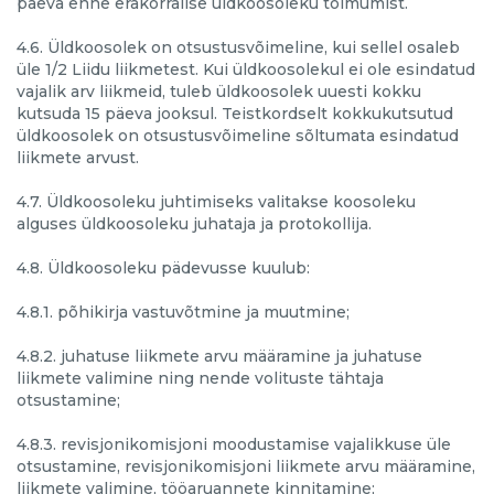
päeva enne erakorralise üldkoosoleku toimumist.
4.6. Üldkoosolek on otsustusvõimeline, kui sellel osaleb
üle 1/2 Liidu liikmetest. Kui üldkoosolekul ei ole esindatud
vajalik arv liikmeid, tuleb üldkoosolek uuesti kokku
kutsuda 15 päeva jooksul. Teistkordselt kokkukutsutud
üldkoosolek on otsustusvõimeline sõltumata esindatud
liikmete arvust.
4.7. Üldkoosoleku juhtimiseks valitakse koosoleku
alguses üldkoosoleku juhataja ja protokollija.
4.8. Üldkoosoleku pädevusse kuulub:
4.8.1. põhikirja vastuvõtmine ja muutmine;
4.8.2. juhatuse liikmete arvu määramine ja juhatuse
liikmete valimine ning nende volituste tähtaja
otsustamine;
4.8.3. revisjonikomisjoni moodustamise vajalikkuse üle
otsustamine, revisjonikomisjoni liikmete arvu määramine,
liikmete valimine, tööaruannete kinnitamine;