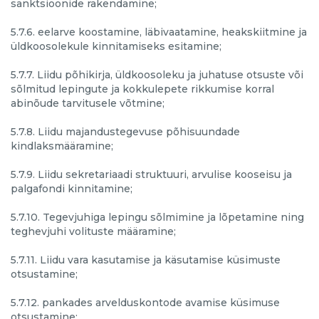
sanktsioonide rakendamine;
5.7.6. eelarve koostamine, läbivaatamine, heakskiitmine ja
üldkoosolekule kinnitamiseks esitamine;
5.7.7. Liidu põhikirja, üldkoosoleku ja juhatuse otsuste või
sõlmitud lepingute ja kokkulepete rikkumise korral
abinõude tarvitusele võtmine;
5.7.8. Liidu majandustegevuse põhisuundade
kindlaksmääramine;
5.7.9. Liidu sekretariaadi struktuuri, arvulise kooseisu ja
palgafondi kinnitamine;
5.7.10. Tegevjuhiga lepingu sõlmimine ja lõpetamine ning
teghevjuhi volituste määramine;
5.7.11. Liidu vara kasutamise ja käsutamise küsimuste
otsustamine;
5.7.12. pankades arvelduskontode avamise küsimuse
otsustamine;