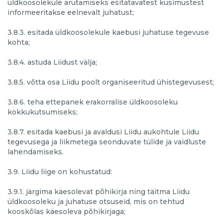
üldkoosolekule arutamiseks esitatavatest küsimustest
informeeritakse eelnevalt juhatust;
3.8.3. esitada üldkoosolekule kaebusi juhatuse tegevuse
kohta;
3.8.4. astuda Liidust välja;
3.8.5. võtta osa Liidu poolt organiseeritud ühistegevusest;
3.8.6. teha ettepanek erakorralise üldkoosoleku
kokkukutsumiseks;
3.8.7. esitada kaebusi ja avaldusi Liidu aukohtule Liidu
tegevusega ja liikmetega seonduvate tülide ja vaidluste
lahendamiseks.
3.9. Liidu liige on kohustatud:
3.9.1. järgima käesolevat põhikirja ning täitma Liidu
üldkoosoleku ja juhatuse otsuseid, mis on tehtud
kooskõlas käesoleva põhikirjaga;