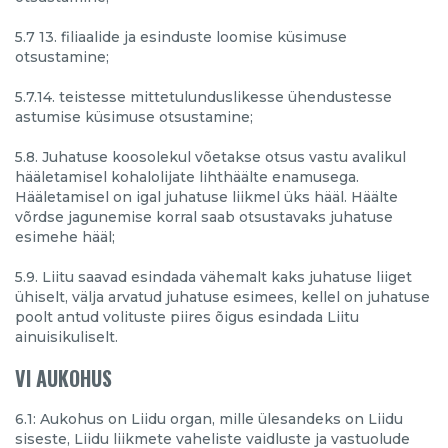
5.7 13. filiaalide ja esinduste loomise küsimuse
otsustamine;
5.7.14. teistesse mittetulunduslikesse ühendustesse
astumise küsimuse otsustamine;
5.8. Juhatuse koosolekul võetakse otsus vastu avalikul
hääletamisel kohalolijate lihthäälte enamusega.
Hääletamisel on igal juhatuse liikmel üks hääl. Häälte
võrdse jagunemise korral saab otsustavaks juhatuse
esimehe hääl;
5.9. Liitu saavad esindada vähemalt kaks juhatuse liiget
ühiselt, välja arvatud juhatuse esimees, kellel on juhatuse
poolt antud volituste piires õigus esindada Liitu
ainuisikuliselt.
VI AUKOHUS
6.1: Aukohus on Liidu organ, mille ülesandeks on Liidu
siseste, Liidu liikmete vaheliste vaidluste ja vastuolude