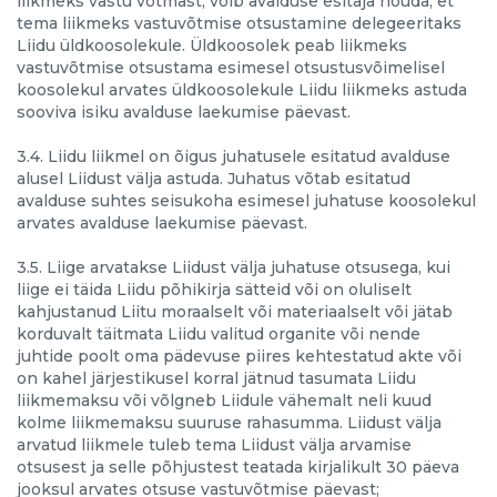
liikmeks vastu võtmast, võib avalduse esitaja nõuda, et
tema liikmeks vastuvõtmise otsustamine delegeeritaks
Liidu üldkoosolekule. Üldkoosolek peab liikmeks
vastuvõtmise otsustama esimesel otsustusvõimelisel
koosolekul arvates üldkoosolekule Liidu liikmeks astuda
sooviva isiku avalduse laekumise päevast.
3.4. Liidu liikmel on õigus juhatusele esitatud avalduse
alusel Liidust välja astuda. Juhatus võtab esitatud
avalduse suhtes seisukoha esimesel juhatuse koosolekul
arvates avalduse laekumise päevast.
3.5. Liige arvatakse Liidust välja juhatuse otsusega, kui
liige ei täida Liidu põhikirja sätteid või on oluliselt
kahjustanud Liitu moraalselt või materiaalselt või jätab
korduvalt täitmata Liidu valitud organite või nende
juhtide poolt oma pädevuse piires kehtestatud akte või
on kahel järjestikusel korral jätnud tasumata Liidu
liikmemaksu või võlgneb Liidule vähemalt neli kuud
kolme liikmemaksu suuruse rahasumma. Liidust välja
arvatud liikmele tuleb tema Liidust välja arvamise
otsusest ja selle põhjustest teatada kirjalikult 30 päeva
jooksul arvates otsuse vastuvõtmise päevast;