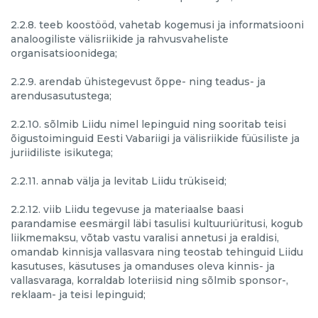
2.2.8. teeb koostööd, vahetab kogemusi ja informatsiooni
analoogiliste välisriikide ja rahvusvaheliste
organisatsioonidega;
2.2.9. arendab ühistegevust õppe- ning teadus- ja
arendusasutustega;
2.2.10. sõlmib Liidu nimel lepinguid ning sooritab teisi
õigustoiminguid Eesti Vabariigi ja välisriikide füüsiliste ja
juriidiliste isikutega;
2.2.11. annab välja ja levitab Liidu trükiseid;
2.2.12. viib Liidu tegevuse ja materiaalse baasi
parandamise eesmärgil läbi tasulisi kultuuriüritusi, kogub
liikmemaksu, võtab vastu varalisi annetusi ja eraldisi,
omandab kinnisja vallasvara ning teostab tehinguid Liidu
kasutuses, käsutuses ja omanduses oleva kinnis- ja
vallasvaraga, korraldab loteriisid ning sõlmib sponsor-,
reklaam- ja teisi lepinguid;