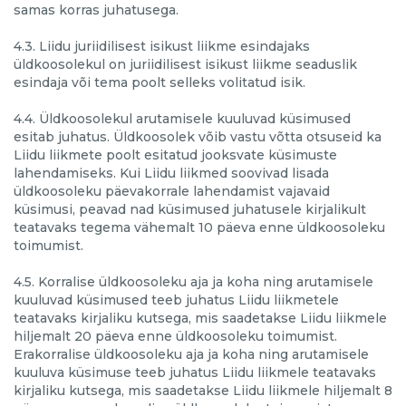
samas korras juhatusega.
4.3. Liidu juriidilisest isikust liikme esindajaks
üldkoosolekul on juriidilisest isikust liikme seaduslik
esindaja või tema poolt selleks volitatud isik.
4.4. Üldkoosolekul arutamisele kuuluvad küsimused
esitab juhatus. Üldkoosolek võib vastu võtta otsuseid ka
Liidu liikmete poolt esitatud jooksvate küsimuste
lahendamiseks. Kui Liidu liikmed soovivad lisada
üldkoosoleku päevakorrale lahendamist vajavaid
küsimusi, peavad nad küsimused juhatusele kirjalikult
teatavaks tegema vähemalt 10 päeva enne üldkoosoleku
toimumist.
4.5. Korralise üldkoosoleku aja ja koha ning arutamisele
kuuluvad küsimused teeb juhatus Liidu liikmetele
teatavaks kirjaliku kutsega, mis saadetakse Liidu liikmele
hiljemalt 20 päeva enne üldkoosoleku toimumist.
Erakorralise üldkoosoleku aja ja koha ning arutamisele
kuuluva küsimuse teeb juhatus Liidu liikmele teatavaks
kirjaliku kutsega, mis saadetakse Liidu liikmele hiljemalt 8