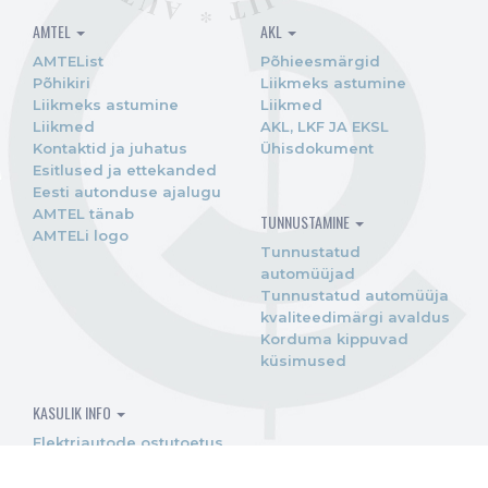
AMTEL
AKL
AMTEList
Põhieesmärgid
Põhikiri
Liikmeks astumine
Liikmeks astumine
Liikmed
Liikmed
AKL, LKF JA EKSL
Kontaktid ja juhatus
Ühisdokument
Esitlused ja ettekanded
Eesti autonduse ajalugu
AMTEL tänab
TUNNUSTAMINE
AMTELi logo
Tunnustatud
automüüjad
Tunnustatud automüüja
kvaliteedimärgi avaldus
Korduma kippuvad
küsimused
KASULIK INFO
Elektriautode ostutoetus
Biokomponendiga kütus
E10