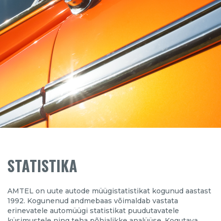
STATISTIKA
AMTEL on uute autode müügistatistikat kogunud aastast
1992. Kogunenud andmebaas võimaldab vastata
erinevatele automüügi statistikat puudutavatele
küsimustele ning teha põhjalikke analüüse. Kogutava