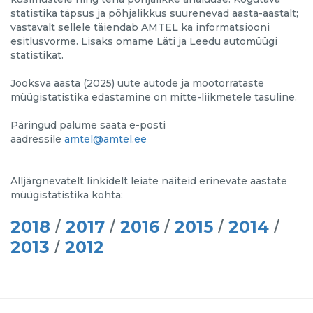
statistika täpsus ja põhjalikkus suurenevad aasta-aastalt;
vastavalt sellele täiendab AMTEL ka informatsiooni
esitlusvorme. Lisaks omame Läti ja Leedu automüügi
statistikat.
Jooksva aasta (2025) uute autode ja mootorrataste
müügistatistika edastamine on mitte-liikmetele tasuline.
Päringud palume saata e-posti
aadressile
amtel@amtel.ee
Alljärgnevatelt linkidelt leiate näiteid erinevate aastate
müügistatistika kohta:
/
/
/
/
/
2018
2017
2016
2015
2014
/
2013
2012