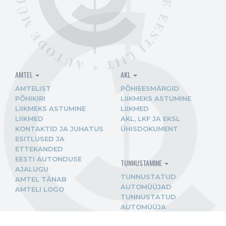
AMTEL
AKL
AMTELIST
PÕHIEESMÄRGID
PÕHIKIRI
LIIKMEKS ASTUMINE
LIIKMEKS ASTUMINE
LIIKMED
LIIKMED
AKL, LKF JA EKSL
KONTAKTID JA JUHATUS
ÜHISDOKUMENT
ESITLUSED JA
ETTEKANDED
EESTI AUTONDUSE
TUNNUSTAMINE
AJALUGU
TUNNUSTATUD
AMTEL TÄNAB
AUTOMÜÜJAD
AMTELI LOGO
TUNNUSTATUD
AUTOMÜÜJA
KVALITEEDIMÄRGI