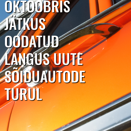
OKTOOBRIS
JÄTKUS
OODATUD
LANGUS UUTE
SÕIDUAUTODE
TURUL