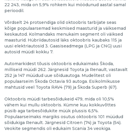
22 243, mida on 5,9% rohkem kui möödunud aastal samal
perioodil.
Võrdselt 24 protsendiga olid oktoobris tarbijate seas
kõige populaarsemad keskmised maasturid ja väiksemad
keskautod. Kolmandaks menukaim segment oli väiksed
maasturid. Hübriidautosid läks oktoobris kaubaks 115 ja
uusi elektriautosid 3. Gaasiseadmega (LPG ja CNG) uusi
autosid müüdi kokku 7.
Automarkidest tõusis oktoobris edukaimaks Škoda,
milliseid müüdi 262. Järgnesid Toyota ja Renault, vastavalt
252 ja 147 müüdud uue sõiduautoga. Mudelitest oli
populaarseim Škoda Octavia 93 autoga. Esikolmikusse
mahtusid veel Toyota RAV4 (79) ja Škoda Superb (67).
Oktoobris müüdi tarbesõidukeid 479, mida oli 10,5%
vähem kui mullu oktoobris. Kümne kuu kokkuvõttes
püsib aga tarbesõidukite müük plussis 6,5%.
Populaarseimaks margiks osutus oktoobris 101 müüdud
sõidukiga Renault. Järgnesid Citroen (74) ja Toyota (54).
Veokite segmendis oli edukaim Scania 34 veokiga.