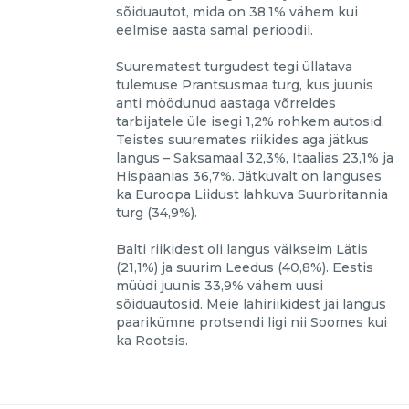
sõiduautot, mida on 38,1% vähem kui
eelmise aasta samal perioodil.
Suurematest turgudest tegi üllatava
tulemuse Prantsusmaa turg, kus juunis
anti möödunud aastaga võrreldes
tarbijatele üle isegi 1,2% rohkem autosid.
Teistes suuremates riikides aga jätkus
langus – Saksamaal 32,3%, Itaalias 23,1% ja
Hispaanias 36,7%. Jätkuvalt on languses
ka Euroopa Liidust lahkuva Suurbritannia
turg (34,9%).
Balti riikidest oli langus väikseim Lätis
(21,1%) ja suurim Leedus (40,8%). Eestis
müüdi juunis 33,9% vähem uusi
sõiduautosid. Meie lähiriikidest jäi langus
paarikümne protsendi ligi nii Soomes kui
ka Rootsis.