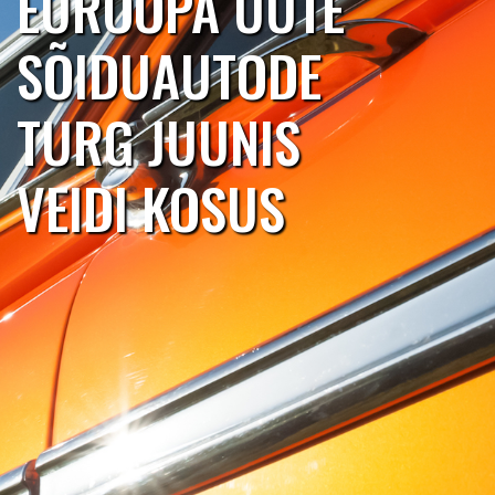
EUROOPA UUTE
SÕIDUAUTODE
TURG JUUNIS
VEIDI KOSUS