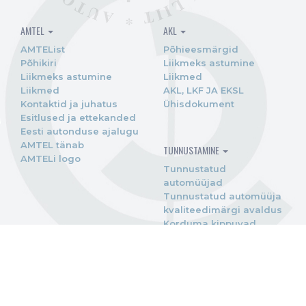
AMTEL
AKL
AMTEList
Põhieesmärgid
Põhikiri
Liikmeks astumine
Liikmeks astumine
Liikmed
Liikmed
AKL, LKF JA EKSL
Kontaktid ja juhatus
Ühisdokument
Esitlused ja ettekanded
Eesti autonduse ajalugu
AMTEL tänab
TUNNUSTAMINE
AMTELi logo
Tunnustatud
automüüjad
Tunnustatud automüüja
kvaliteedimärgi avaldus
Korduma kippuvad
küsimused
KASULIK INFO
Elektriautode ostutoetus
Biokomponendiga kütus