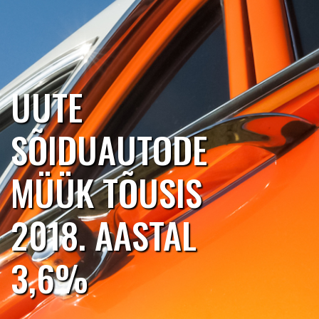
UUTE
SÕIDUAUTODE
MÜÜK TÕUSIS
2018. AASTAL
3,6%