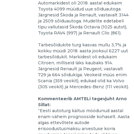
Automarkidest oli 2018. aastal edukaim
Toyota 4099 müüdud uue sõiduautoga.
Järgnesid Škoda ja Renault, vastavalt 3144
ja 2509 sõiduautoga. Mudelite edetabeli
tipu vallutasid Škoda Octavia (1025 autot),
Toyota RAV4 (997) ja Renault Clio (861).
Tarbesõidukite turg kasvas mullu 3,7% ja
kokku müüdi 2018. aasta jooksul 6227 uut
tarbesõidukit. Markidest oli edukaim
Citroen, milliseid läks kaubaks 914.
Järgnesid Renault ja Peugeot, vastavalt
729 ja 664 sõidukiga. Veokeid müüs enim
Scania (359 veokit), edukad olid ka Volvo
(305 veokit) ja Mercedes-Benz (111 veokit).
Kommenteerib AMTELi tegevjuht Arno
Sillat:
“Eesti autoturg käitus möödunud aastal
enam-vähem prognooside kohaselt. Aasta
algas ettevõtete autode
erisoodustusmaksu arvestuse korra