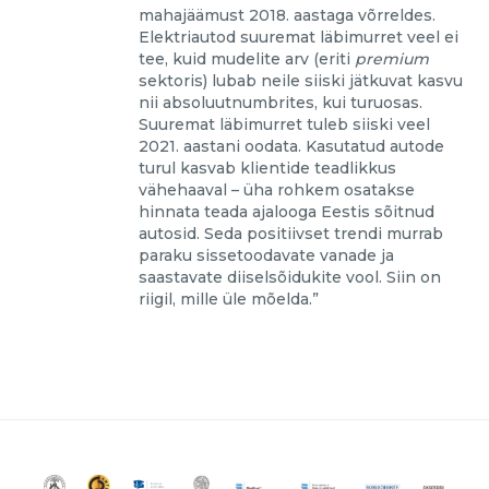
mahajäämust 2018. aastaga võrreldes.
Elektriautod suuremat läbimurret veel ei
tee, kuid mudelite arv (eriti
premium
sektoris) lubab neile siiski jätkuvat kasvu
nii absoluutnumbrites, kui turuosas.
Suuremat läbimurret tuleb siiski veel
2021. aastani oodata. Kasutatud autode
turul kasvab klientide teadlikkus
vähehaaval – üha rohkem osatakse
hinnata teada ajalooga Eestis sõitnud
autosid. Seda positiivset trendi murrab
paraku sissetoodavate vanade ja
saastavate diiselsõidukite vool. Siin on
riigil, mille üle mõelda.”