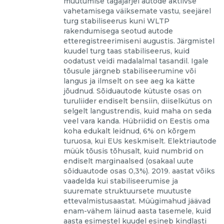
muutumise tagajärjel autode aktiivse
vahetamisega väiksemate vastu, seejärel
turg stabiliseerus kuni WLTP
rakendumisega seotud autode
etteregistreerimiseni augustis. Järgmistel
kuudel turg taas stabiliseerus, kuid
oodatust veidi madalalmal tasandil. Igale
tõusule järgneb stabiliseerumine või
langus ja ilmselt on see aeg ka kätte
jõudnud. Sõiduautode kütuste osas on
turuliider endiselt bensiin, diiselkütus on
selgelt langustrendis, kuid maha on seda
veel vara kanda. Hübriidid on Eestis oma
koha edukalt leidnud, 6% on kõrgem
turuosa, kui EUs keskmiselt. Elektriautode
müük tõusis tõhusalt, kuid numbrid on
endiselt marginaalsed (osakaal uute
sõiduautode osas 0,3%). 2019. aastat võiks
vaadelda kui stabiliseerumise ja
suuremate struktuursete muutuste
ettevalmistusaastat. Müügimahud jäävad
enam-vähem läinud aasta tasemele, kuid
aasta esimestel kuudel esineb kindlasti