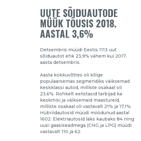
UUTE SÕIDUAUTODE
MÜÜK TÕUSIS 2018.
AASTAL 3,6%
Detsembris müüdi Eestis 1113 uut
sõiduautot ehk 23,9% vähem kui 2017.
aasta detsembris.
Aasta kokkuvõttes oli kõige
populaarsemas segmendiks väiksemad
keskklassi autod, milliste osakaal oli
23,6%. Rohkelt eelistasid tarbijad ka
keskmisi ja väiksemaid maastureid,
milliste osakaal oli vastavalt 21% ja 17,1%.
Hübriidautosid müüdi möödunud aastal
1602. Elektriautosid läks kaubaks 84 ning
uusi gaasiseadmega (CNG ja LPG) müüdi
vastavalt 110 ja 62.